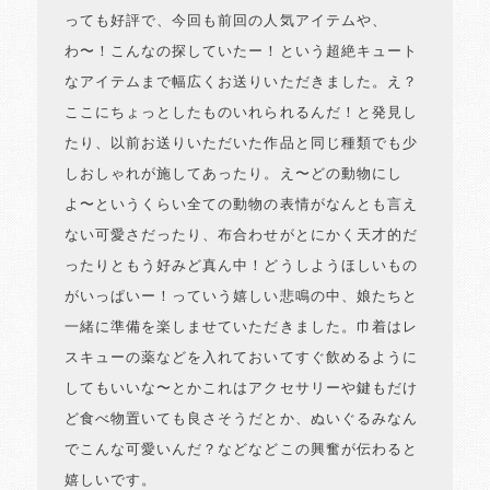
っても好評で、今回も前回の人気アイテムや、
わ〜！こんなの探していたー！という超絶キュート
なアイテムまで幅広くお送りいただきました。え？
ここにちょっとしたものいれられるんだ！と発見し
たり、以前お送りいただいた作品と同じ種類でも少
しおしゃれが施してあったり。え〜どの動物にし
よ〜というくらい全ての動物の表情がなんとも言え
ない可愛さだったり、布合わせがとにかく天才的だ
ったりともう好みど真ん中！どうしようほしいもの
がいっぱいー！っていう嬉しい悲鳴の中、娘たちと
一緒に準備を楽しませていただきました。巾着はレ
スキューの薬などを入れておいてすぐ飲めるように
してもいいな〜とかこれはアクセサリーや鍵もだけ
ど食べ物置いても良さそうだとか、ぬいぐるみなん
でこんな可愛いんだ？などなどこの興奮が伝わると
嬉しいです。