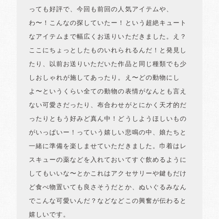
っても好評で、今回も前回の人気アイテムや、
わ〜！こんなの探していたー！という超絶キュート
なアイテムまで幅広くお送りいただきました。え？
ここにちょっとしたものいれられるんだ！と発見し
たり、以前お送りいただいた作品と同じ種類でも少
しおしゃれが施してあったり。え〜どの動物にし
よ〜というくらい全ての動物の表情がなんとも言え
ない可愛さだったり、布合わせがとにかく天才的だ
ったりともう好みど真ん中！どうしようほしいもの
がいっぱいー！っていう嬉しい悲鳴の中、娘たちと
一緒に準備を楽しませていただきました。巾着はレ
スキューの薬などを入れておいてすぐ飲めるように
してもいいな〜とかこれはアクセサリーや鍵もだけ
ど食べ物置いても良さそうだとか、ぬいぐるみなん
でこんな可愛いんだ？などなどこの興奮が伝わると
嬉しいです。