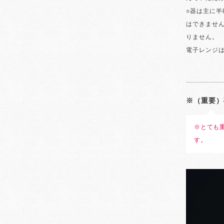
○器は主に半
はできませ
りません。
電子レンジ
※（重要）
※とても
す。