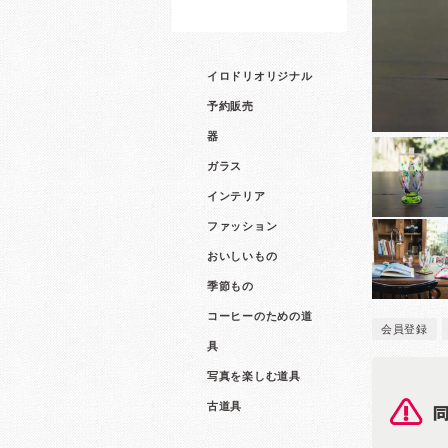
イロドリオリジナル
予約販売
器
ガラス
インテリア
ファッション
おいしいもの
季節もの
コーヒーのための道
会員登録
具
写真を楽しむ道具
古道具