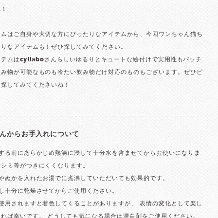
ね！
テムはご自身や大切な方にぴったりなアイテムから、今回ワンちゃん猫ち
たりなアイテムも！ぜひ探してみてください。
テムはcyilaboさんらしいゆるりとキュートな絵付けで実用性もバッチ
飲み物が可能なものも冷たい飲み物だけ対応のものもございます。ぜひピ
を探してみてくださいね！
oさんからお手入れについて
用する前にあらかじめ熱湯に浸して十分水を含ませてからお使いになりま
やシミ等がつきにくくなります。
汁やぬかを入れたお湯でに煮沸していただいても効果的です。
いし十分に乾燥させてからご使用ください。
使用されますと着色してくることがありますが、 表情の変化として楽し
ければ幸いです。 どうしても気になる場合は漂白剤をご使用ください。