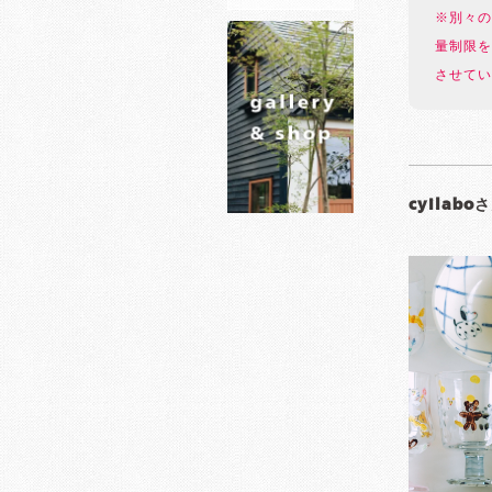
※別々の
量制限を
させてい
cyilabo