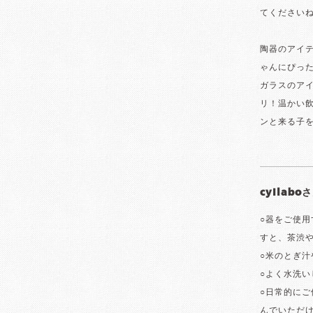
てください
陶器のアイ
ゃんにぴっ
ガラスのアイ
リ！温かい
ンと来る子
cyilab
○器をご使
すと、茶渋
○米のとぎ
○よく水洗
○日常的にご
んでいただ