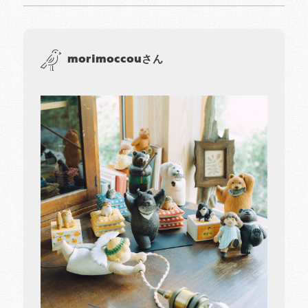
morimoccouさん