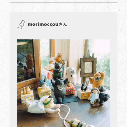
morimoccouさん