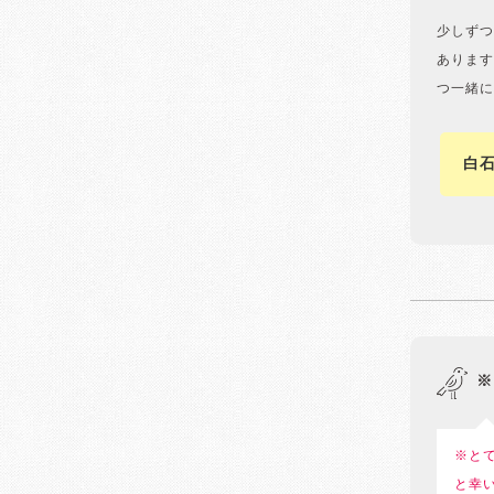
少しずつ
あります
つ一緒に
白
※
※と
と幸