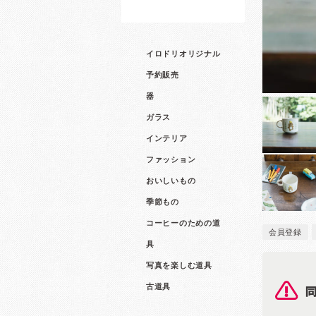
イロドリオリジナル
予約販売
器
ガラス
インテリア
ファッション
おいしいもの
季節もの
コーヒーのための道
会員登録
具
写真を楽しむ道具
古道具