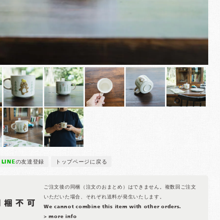
LINE
の友達登録
トップページに戻る
ご注文後の同梱（注文のおまとめ）はできません。複数回ご注文
いただいた場合、それぞれ送料が発生いたします。
We cannot combine this item with other orders.
> more info