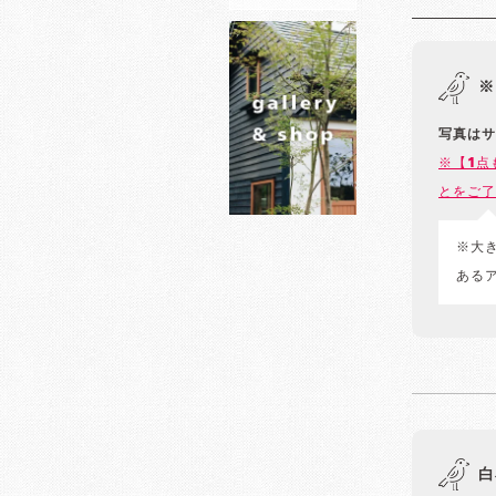
※
写真はサ
※【1点
とをご了
※大
ある
白