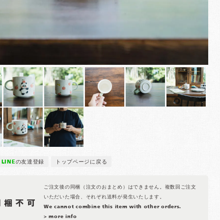
LINE
の友達登録
トップページに戻る
ご注文後の同梱（注文のおまとめ）はできません。複数回ご注文
いただいた場合、それぞれ送料が発生いたします。
We cannot combine this item with other orders.
> more info