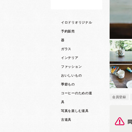
イロドリオリジナル
予約販売
器
ガラス
インテリア
ファッション
おいしいもの
季節もの
コーヒーのための道
会員登録
具
写真を楽しむ道具
古道具