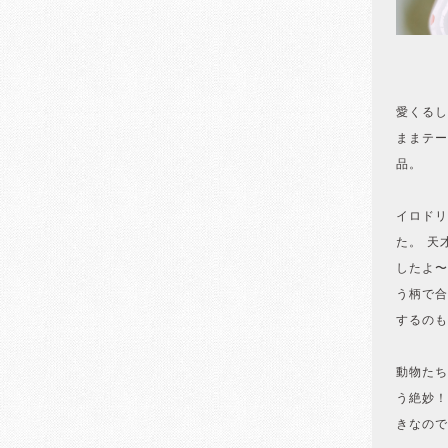
愛くるし
ままテー
品。
イロドリ
た。 天
したよ〜
う柄で合
するのも
動物たち
う絶妙！
きなので