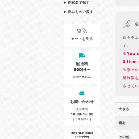
作家名で探す
読みもので探す
※
白石チエ
カートを見る
す。
※You ca
3 item 
配送料
800円〜
※別々の
一部除外地域あり
量制限を
させてい
お問い合わせ
大きさ
受付時間
10:00-16:00
［日月祝除く］
素材
international
shipping
その他