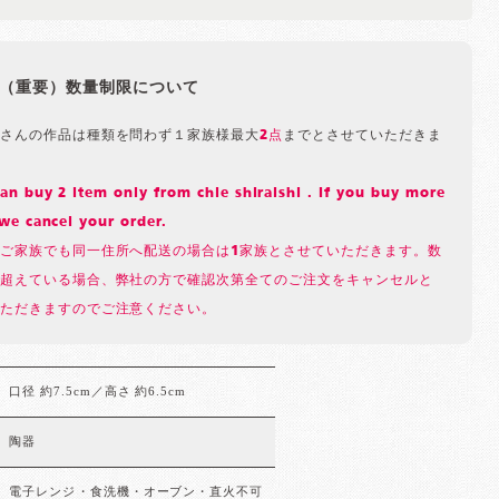
（重要）数量制限について
さんの作品は種類を問わず１家族様最大
2点
までとさせていただきま
n buy 2 item only from chie shiraishi . If you buy more
we cancel your order.
ご家族でも同一住所へ配送の場合は1家族とさせていただきます。数
超えている場合、弊社の方で確認次第全てのご注文をキャンセルと
ただきますのでご注意ください。
口径 約7.5cm／高さ 約6.5cm
陶器
電子レンジ・食洗機・オーブン・直火不可