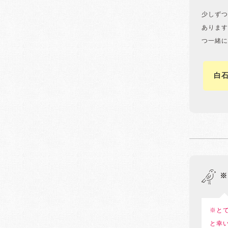
少しずつ
あります
つ一緒に
白
※
※と
と幸