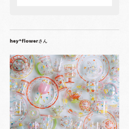
hey*flowerさん