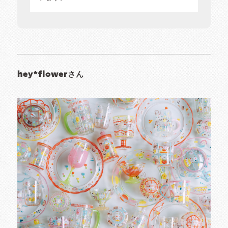
hey*flowerさん