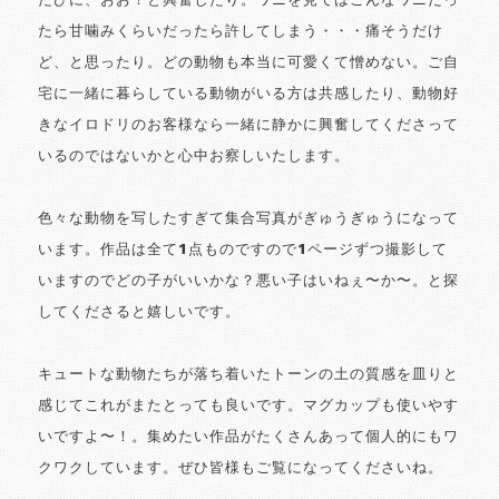
たびに、おお！と興奮したり。ワニを見てはこんなワニだっ
たら甘噛みくらいだったら許してしまう・・・痛そうだけ
ど、と思ったり。どの動物も本当に可愛くて憎めない。ご自
宅に一緒に暮らしている動物がいる方は共感したり、動物好
きなイロドリのお客様なら一緒に静かに興奮してくださって
いるのではないかと心中お察しいたします。
色々な動物を写したすぎて集合写真がぎゅうぎゅうになって
います。作品は全て1点ものですので1ページずつ撮影して
いますのでどの子がいいかな？悪い子はいねぇ〜か〜。と探
してくださると嬉しいです。
キュートな動物たちが落ち着いたトーンの土の質感を皿りと
感じてこれがまたとっても良いです。マグカップも使いやす
いですよ〜！。集めたい作品がたくさんあって個人的にもワ
クワクしています。ぜひ皆様もご覧になってくださいね。