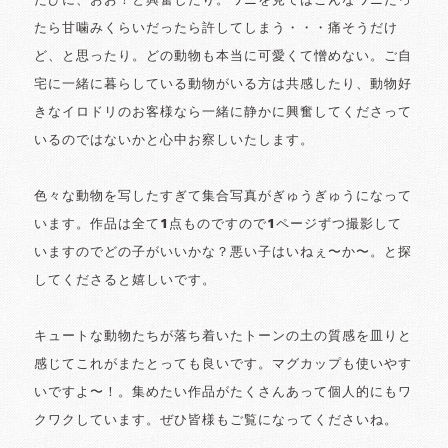
たびに、おお！と興奮したり。ワニを見てはこんなワニだっ
たら甘噛みくらいだったら許してしまう・・・痛そうだけ
ど、と思ったり。どの動物も本当に可愛くて憎めない。ご自
宅に一緒に暮らしている動物がいる方は共感したり、動物好
きなイロドリのお客様なら一緒に静かに興奮してくださって
いるのではないかと心中お察しいたします。
色々な動物を写したすぎて集合写真がぎゅうぎゅうになって
います。作品は全て1点ものですので1ページずつ撮影して
いますのでどの子がいいかな？悪い子はいねぇ〜か〜。と探
してくださると嬉しいです。
キュートな動物たちが落ち着いたトーンの土の質感を皿りと
感じてこれがまたとっても良いです。マグカップも使いやす
いですよ〜！。集めたい作品がたくさんあって個人的にもワ
クワクしています。ぜひ皆様もご覧になってくださいね。