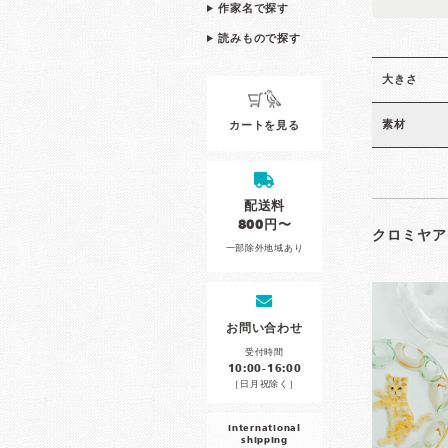
作家名で探す
読みもので探す
大きさ
素材
カートを見る
配送料
800円〜
クロミヤア
一部除外地域あり
お問い合わせ
受付時間
10:00-16:00
［日月祝除く］
international
shipping