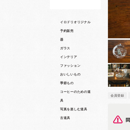
イロドリオリジナル
予約販売
器
ガラス
インテリア
ファッション
おいしいもの
季節もの
コーヒーのための道
会員登録
具
写真を楽しむ道具
古道具