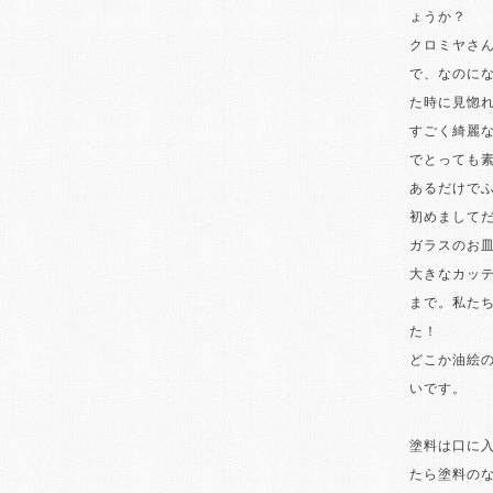
ょうか？
クロミヤさ
で、なのに
た時に見惚
すごく綺麗
でとっても
あるだけでふ
初めまして
ガラスのお
大きなカッ
まで。私た
た！
どこか油絵
いです。
塗料は口に
たら塗料の