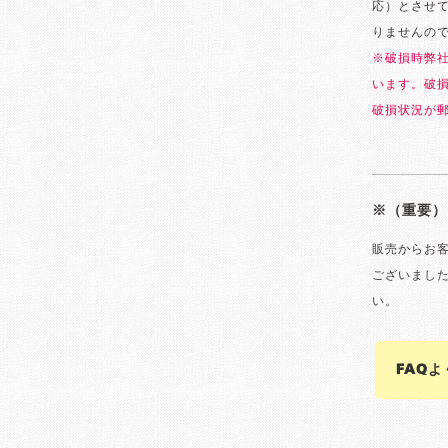
応）とさせ
りませんの
※破損時弊
います。破
破損状況が
※（重要）
販売からお
ございまし
い。
FAQ