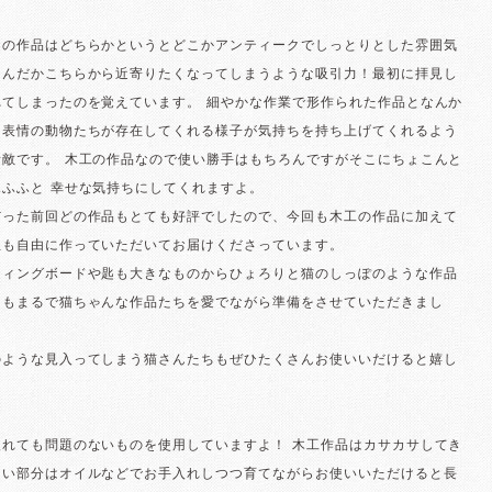
んの作品はどちらかというとどこかアンティークでしっとりとした雰囲気
なんだかこちらから近寄りたくなってしまうような吸引力！最初に拝見し
れてしまったのを覚えています。 細やかな作業で形作られた作品となんか
な表情の動物たちが存在してくれる様子が気持ちを持ち上げてくれるよう
素敵です。 木工の作品なので使い勝手はもちろんですがそこにちょこんと
ふふと 幸せな気持ちにしてくれますよ。
だった前回どの作品もとても好評でしたので、今回も木工の作品に加えて
皿も自由に作っていただいてお届けくださっています。
ティングボードや匙も大きなものからひょろりと猫のしっぽのような作品
ちもまるで猫ちゃんな作品たちを愛でながら準備をさせていただきまし
のような見入ってしまう猫さんたちもぜひたくさんお使いいだけると嬉し
入れても問題のないものを使用していますよ！ 木工作品はカサカサしてき
ない部分はオイルなどでお手入れしつつ育てながらお使いいただけると長