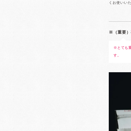
くお使いい
※（重要）
※とても
す。