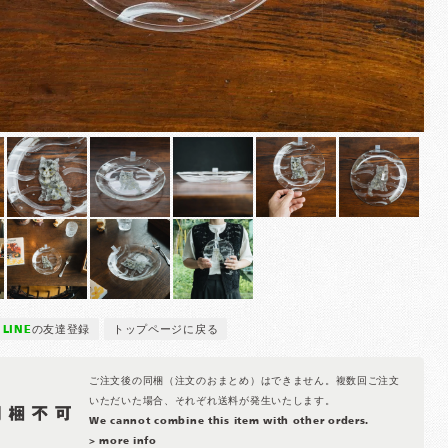
LINE
の友達登録
トップページに戻る
ご注文後の同梱（注文のおまとめ）はできません。複数回ご注文
いただいた場合、それぞれ送料が発生いたします。
We cannot combine this item with other orders.
> more info