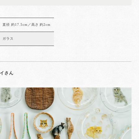
直径 約17.5cm／高さ 約2cm
ガラス
イさん