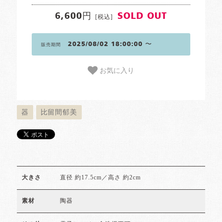
6,600円
SOLD OUT
[税込]
2025/08/02 18:00:00 〜
販売期間
お気に入り
器
比留間郁美
直径 約17.5cm／高さ 約2cm
大きさ
陶器
素材