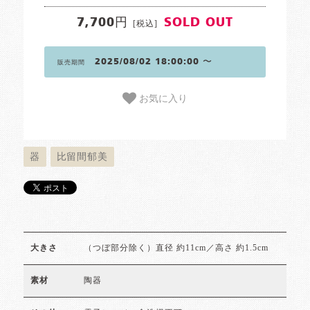
7,700円
SOLD OUT
[税込]
2025/08/02 18:00:00 〜
販売期間
お気に入り
器
比留間郁美
（つぼ部分除く）直径 約11cm／高さ 約1.5cm
大きさ
陶器
素材