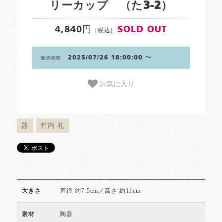
リーカップ （た3-2）
4,840円
SOLD OUT
[税込]
2025/07/26 18:00:00 〜
販売期間
お気に入り
器
竹内 礼
直径 約7.5cm／高さ 約11cm
大きさ
陶器
素材