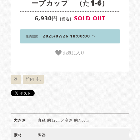
ープカップ （た1-6）
6,930円
SOLD OUT
[税込]
2025/07/26 18:00:00 〜
販売期間
お気に入り
器
竹内 礼
直径 約12cm／高さ 約7.5cm
大きさ
陶器
素材