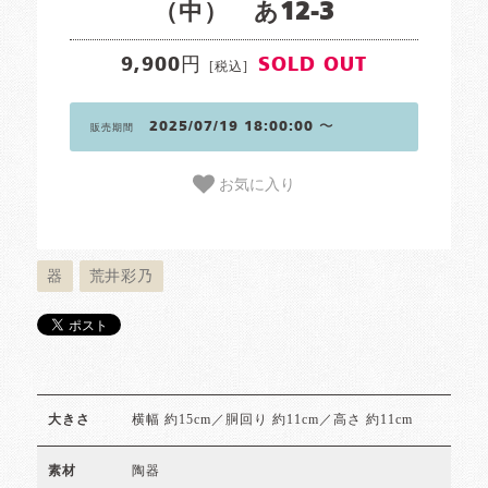
（中） あ12-3
9,900円
SOLD OUT
[税込]
2025/07/19 18:00:00 〜
販売期間
お気に入り
器
荒井彩乃
横幅 約15cm／胴回り 約11cm／高さ 約11cm
大きさ
陶器
素材