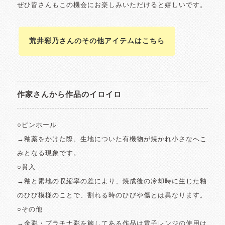
ぜひ皆さんもこの機会にお楽しみいただけると嬉しいです。
荒井彩乃さんのその他アイテムはこちら
作家さんから作品のイロイロ
○ピンホール
→釉薬をかけた際、生地についた有機物が焼かれ小さなへこ
みとなる現象です。
○貫入
→釉と素地の収縮率の差により、焼成後の冷却時に生じた釉
のひび模様のことで、割れる時のひびや傷とは異なります。
○その他
→金彩・プラチナ彩を施してある作品は電子レンジの使用は