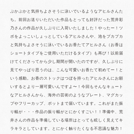
ぷかぷかと気持ちよさそうに泳いでいるようなアヒルさんた
ち。前回お送りいただいた作品もとっても好評だった荒井彩
乃さんの作品が久しぶりに入荷いたしました！やったー！ツ
ボをよっこいしょっとしているアヒルさんや、池をプカプカ
と気持ちよさそうに泳いでいるお香たてアヒルさん（お香は
ショートタイプをご使用いただけるタイプ）も再び！以前届
けてくださってから少し期間が開いたのですが、久しぶりに
見てやっぱり思うのは、こんな可愛いお香たて初めてー！と
いう感動。お香のストックはつぼを持ったアヒルさんにお願
いするとより一層可愛いんですよ〜！今回もそんなキュート
なアヒルさんから、海外の芸術のようなプレート、マグカッ
プやフリーカップ、ポットまで届いています。これがまた振
り幅が・・・作品の振り幅がとにかくすごい！！準備中、荒
井さんの作品を準備している場所はとっても眩しく見えてキ
ラキラとしています。とにかく触りたくなる不思議な魅力！