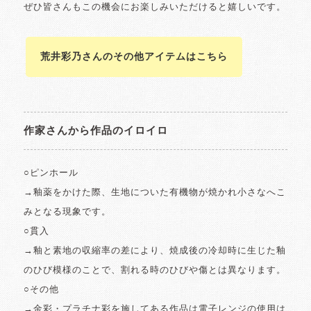
ぜひ皆さんもこの機会にお楽しみいただけると嬉しいです。
荒井彩乃さんのその他アイテムはこちら
作家さんから作品のイロイロ
○ピンホール
→釉薬をかけた際、生地についた有機物が焼かれ小さなへこ
みとなる現象です。
○貫入
→釉と素地の収縮率の差により、焼成後の冷却時に生じた釉
のひび模様のことで、割れる時のひびや傷とは異なります。
○その他
→金彩・プラチナ彩を施してある作品は電子レンジの使用は