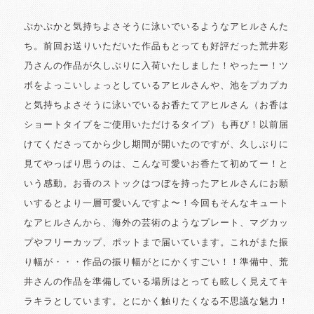
ぷかぷかと気持ちよさそうに泳いでいるようなアヒルさんた
ち。前回お送りいただいた作品もとっても好評だった荒井彩
乃さんの作品が久しぶりに入荷いたしました！やったー！ツ
ボをよっこいしょっとしているアヒルさんや、池をプカプカ
と気持ちよさそうに泳いでいるお香たてアヒルさん（お香は
ショートタイプをご使用いただけるタイプ）も再び！以前届
けてくださってから少し期間が開いたのですが、久しぶりに
見てやっぱり思うのは、こんな可愛いお香たて初めてー！と
いう感動。お香のストックはつぼを持ったアヒルさんにお願
いするとより一層可愛いんですよ〜！今回もそんなキュート
なアヒルさんから、海外の芸術のようなプレート、マグカッ
プやフリーカップ、ポットまで届いています。これがまた振
り幅が・・・作品の振り幅がとにかくすごい！！準備中、荒
井さんの作品を準備している場所はとっても眩しく見えてキ
ラキラとしています。とにかく触りたくなる不思議な魅力！