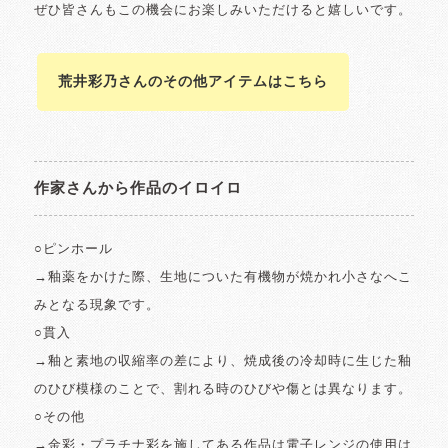
ぜひ皆さんもこの機会にお楽しみいただけると嬉しいです。
荒井彩乃さんのその他アイテムはこちら
作家さんから作品のイロイロ
○ピンホール
→釉薬をかけた際、生地についた有機物が焼かれ小さなへこ
みとなる現象です。
○貫入
→釉と素地の収縮率の差により、焼成後の冷却時に生じた釉
のひび模様のことで、割れる時のひびや傷とは異なります。
○その他
→金彩・プラチナ彩を施してある作品は電子レンジの使用は