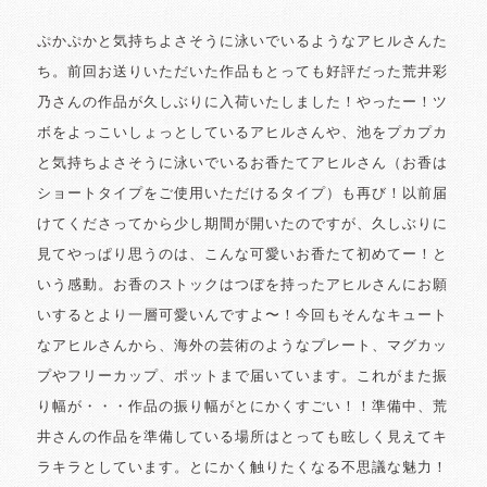
ぷかぷかと気持ちよさそうに泳いでいるようなアヒルさんた
ち。前回お送りいただいた作品もとっても好評だった荒井彩
乃さんの作品が久しぶりに入荷いたしました！やったー！ツ
ボをよっこいしょっとしているアヒルさんや、池をプカプカ
と気持ちよさそうに泳いでいるお香たてアヒルさん（お香は
ショートタイプをご使用いただけるタイプ）も再び！以前届
けてくださってから少し期間が開いたのですが、久しぶりに
見てやっぱり思うのは、こんな可愛いお香たて初めてー！と
いう感動。お香のストックはつぼを持ったアヒルさんにお願
いするとより一層可愛いんですよ〜！今回もそんなキュート
なアヒルさんから、海外の芸術のようなプレート、マグカッ
プやフリーカップ、ポットまで届いています。これがまた振
り幅が・・・作品の振り幅がとにかくすごい！！準備中、荒
井さんの作品を準備している場所はとっても眩しく見えてキ
ラキラとしています。とにかく触りたくなる不思議な魅力！