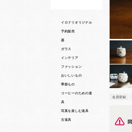
イロドリオリジナル
予約販売
器
ガラス
インテリア
ファッション
おいしいもの
季節もの
コーヒーのための道
会員登録
具
写真を楽しむ道具
古道具