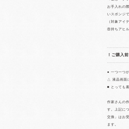
お手入れの
いスポンジ
（対象アイ
壺持ちアヒ
！ご購入前
● 一つ一つ
△ 液晶画
■ とっても
作家さんの
す。上記に
交換」はお
ます。