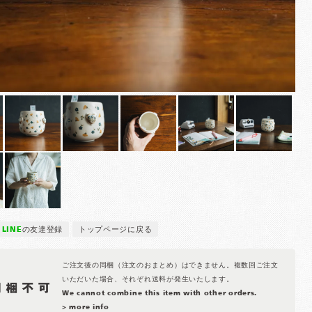
LINE
の友達登録
トップページに戻る
ご注文後の同梱（注文のおまとめ）はできません。複数回ご注文
いただいた場合、それぞれ送料が発生いたします。
We cannot combine this item with other orders.
> more info