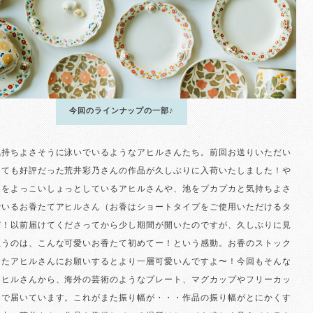
今回のラインナップの一部♪
気持ちよさそうに泳いでいるようなアヒルさんたち。前回お送りいただい
っても好評だった荒井彩乃さんの作品が久しぶりに入荷いたしました！や
ボをよっこいしょっとしているアヒルさんや、池をプカプカと気持ちよさ
でいるお香たてアヒルさん（お香はショートタイプをご使用いただけるタ
び！以前届けてくださってから少し期間が開いたのですが、久しぶりに見
思うのは、こんな可愛いお香たて初めてー！という感動。お香のストック
ったアヒルさんにお願いするとより一層可愛いんですよ〜！今回もそんな
アヒルさんから、海外の芸術のようなプレート、マグカップやフリーカッ
まで届いています。これがまた振り幅が・・・作品の振り幅がとにかくす