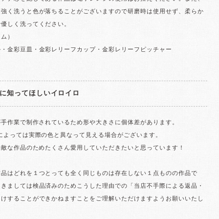
際強く洗うと色が落ちることがございますので研磨時は使用せず、柔らか
で優しく洗ってください。
テム）
ル・金彩豆皿・金彩レリーフカップ・金彩レリーフピッチャー
に知ってほしいイロイロ
が手作業で制作されているため形や大きさに個体差があります。
面によっては実際の色と異なって見える場合がございます。
素敵な作品のためたくさん愛用していただきたいと思っています！
作品はどれを１つとっても全く同じものは存在しない１点ものの作品で
つきましては検品済みのためこうした理由での「当店不手際による返品・
受けすることができかねますことをご理解いただけますようお願いいたし