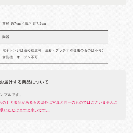
直径 約7cm／高さ 約7.5cm
陶器
電子レンジは温め程度可（金彩・プラチナ彩使用のものは不可）
食洗機・オーブン不可
お届けする商品について
ンプルです。
もの】と表記があるもの以外は写真と同一のものではございませんこ
承いただけますと幸いです。