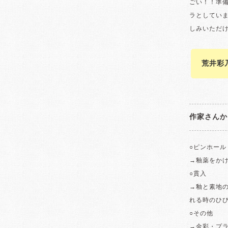
ごい！！準
ラとしてい
しみいただ
荒井彩
作家さんか
○ピンホール
→釉薬をか
○貫入
→釉と素地
れる時のひ
○その他
→金彩・プ