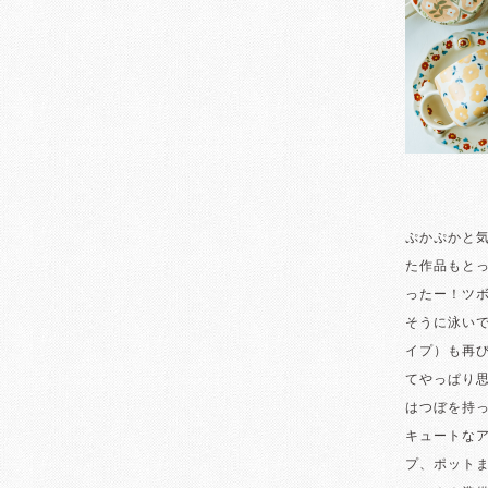
ぷかぷかと
た作品もと
ったー！ツ
そうに泳い
イプ）も再
てやっぱり
はつぼを持
キュートな
プ、ポット