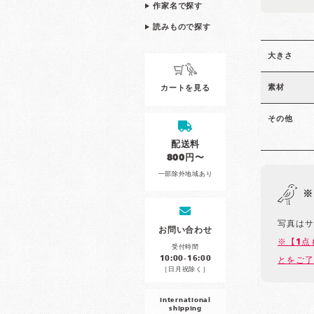
作家名で探す
読みもので探す
大きさ
素材
カートを見る
その他
配送料
800円〜
一部除外地域あり
※
写真はサ
お問い合わせ
※【1点
受付時間
10:00-16:00
とをご了
［日月祝除く］
international
shipping