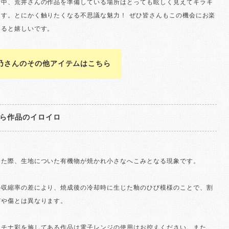
備中、荒井さんの作品を準備している場所はとっても眩しく見えてキラキ
ます。とにかく触りたくなる不思議な魅力！ ぜひ皆さんもこの機会にお楽
けると嬉しいです。
乃さんのその他アイテムはこちら
ら作品のイロイロ
けた際、生地についた有機物が焼かれ小さなへこみとなる現象です。
の収縮率の差により、焼成後の冷却時に生じた釉のひび模様のことで、割
びや傷とは異なります。
ラチナ彩を施してある作品は電子レンジの使用はお控えください。また、