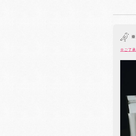
※
※ご了承