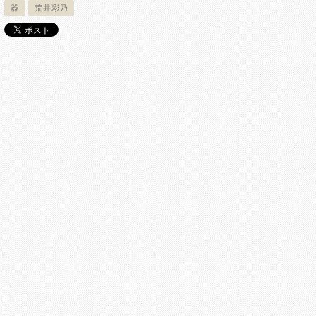
器
荒井彩乃