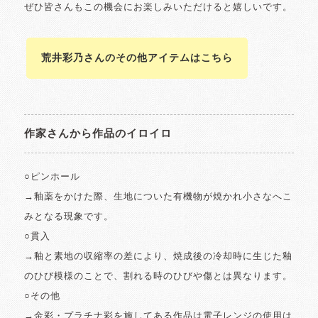
ぜひ皆さんもこの機会にお楽しみいただけると嬉しいです。
荒井彩乃さんのその他アイテムはこちら
作家さんから作品のイロイロ
○ピンホール
→釉薬をかけた際、生地についた有機物が焼かれ小さなへこ
みとなる現象です。
○貫入
→釉と素地の収縮率の差により、焼成後の冷却時に生じた釉
のひび模様のことで、割れる時のひびや傷とは異なります。
○その他
→金彩・プラチナ彩を施してある作品は電子レンジの使用は