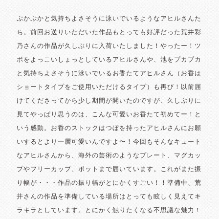
ぷかぷかと気持ちよさそうに泳いでいるようなアヒルさんた
ち。前回お送りいただいた作品もとっても好評だった荒井彩
乃さんの作品が久しぶりに入荷いたしました！やったー！ツ
ボをよっこいしょっとしているアヒルさんや、池をプカプカ
と気持ちよさそうに泳いでいるお香たてアヒルさん（お香は
ショートタイプをご使用いただけるタイプ）も再び！以前届
けてくださってから少し期間が開いたのですが、久しぶりに
見てやっぱり思うのは、こんな可愛いお香たて初めてー！と
いう感動。お香のストックはつぼを持ったアヒルさんにお願
いするとより一層可愛いんですよ〜！今回もそんなキュート
なアヒルさんから、海外の芸術のようなプレート、マグカッ
プやフリーカップ、ポットまで届いています。これがまた振
り幅が・・・作品の振り幅がとにかくすごい！！準備中、荒
井さんの作品を準備している場所はとっても眩しく見えてキ
ラキラとしています。とにかく触りたくなる不思議な魅力！