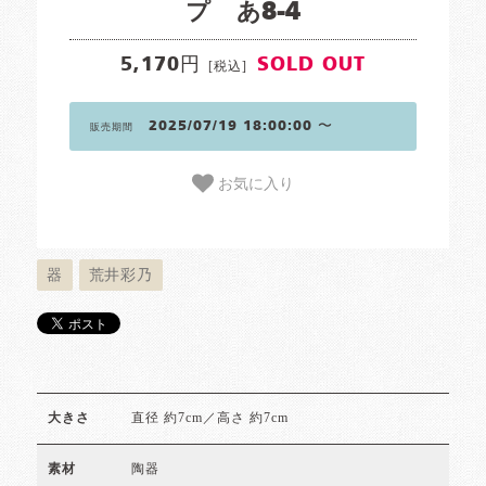
プ あ8-4
5,170円
SOLD OUT
[税込]
2025/07/19 18:00:00 〜
販売期間
お気に入り
器
荒井彩乃
直径 約7cm／高さ 約7cm
大きさ
陶器
素材