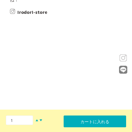
ね！
irodori-store