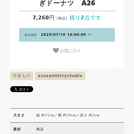
ぎドーナツ A26
7,260円
残り2点です
[税込]
2025/07/19 18:00:00 〜
販売期間
お気に入り
作家もの
acnepotterystudio
縦 約11cm／横 約10cm／高さ 約2cm
大きさ
陶器
素材