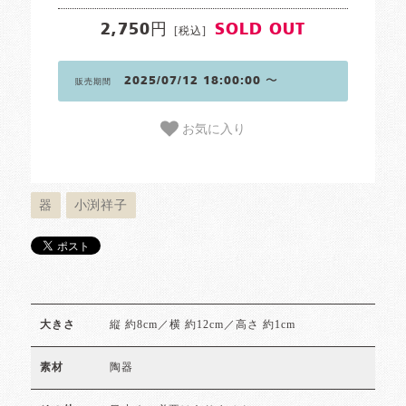
2,750円
SOLD OUT
[税込]
2025/07/12 18:00:00 〜
販売期間
お気に入り
器
小渕祥子
縦 約8cm／横 約12cm／高さ 約1cm
大きさ
陶器
素材