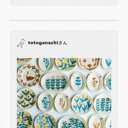
totoganashiさん