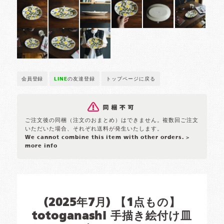
会員登録
LINE
の友達登録
トップページに戻る
ご注文後の同梱（注文のおまとめ）はできません。複数回ご注文
いただいた場合、それぞれ送料が発生いたします。
We cannot combine this item with other orders.
>
more info
(2025年7月) 【1点もの】
totoganashi 手描き絵付け皿