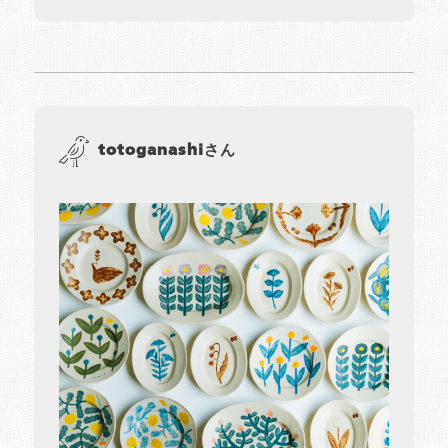
totoganashiさん