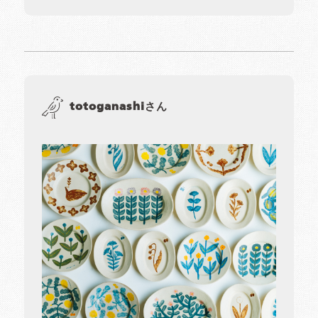
totoganashiさん