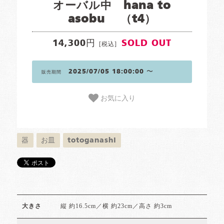
オーバル中 hana to
asobu （t4）
14,300円
SOLD OUT
[税込]
2025/07/05 18:00:00 〜
販売期間
お気に入り
器
お皿
totoganashi
縦 約16.5cm／横 約23cm／高さ 約3cm
大きさ