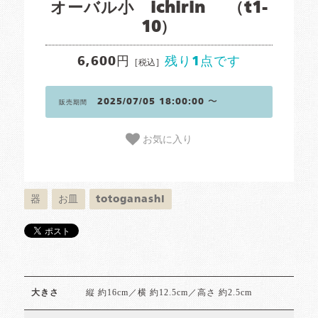
オーバル小 ichirin （t1-
10）
6,600円
残り1点です
[税込]
2025/07/05 18:00:00 〜
販売期間
お気に入り
器
お皿
totoganashi
縦 約16cm／横 約12.5cm／高さ 約2.5cm
大きさ