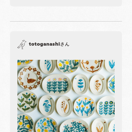
totoganashiさん