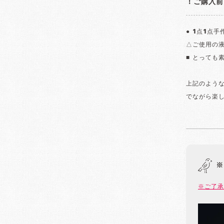
！ご購入前
● 1点1点
△ご使用の
■ とっても
上記のよう
でながら楽
※
※ご了承