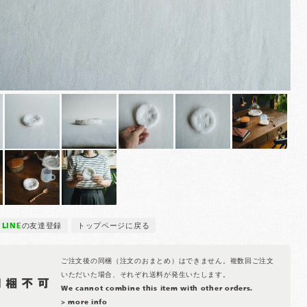
LINE
の友達登録
トップページに戻る
ご注文後の同梱（注文のおまとめ）はできません。複数回ご注文
いただいた場合、それぞれ送料が発生いたします。
We cannot combine this item with other orders.
> more info