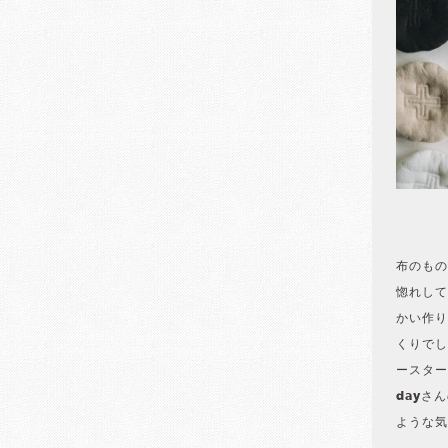
布のもの
惚れして
かい作り
くりでし
ースター
dayさ
ような気