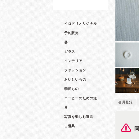
イロドリオリジナル
予約販売
器
ガラス
インテリア
ファッション
おいしいもの
季節もの
コーヒーのための道
会員登録
具
写真を楽しむ道具
古道具