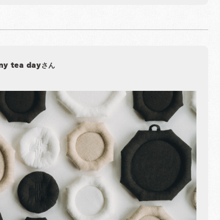
iny tea dayさん