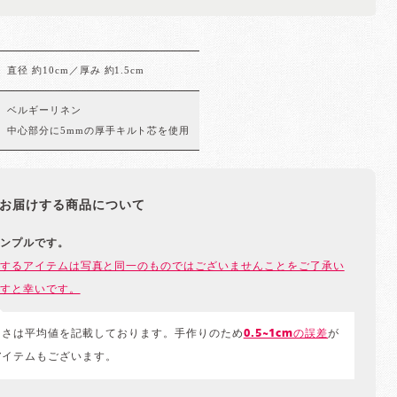
直径 約10cm／厚み 約1.5cm
ベルギーリネン
中心部分に5mmの厚手キルト芯を使用
お届けする商品について
ンプルです。
するアイテムは写真と同一のものではございませんことをご了承い
すと幸いです。
きさは平均値を記載しております。手作りのため
0.5~1cmの誤差
が
アイテムもございます。