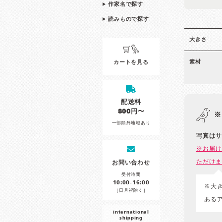
作家名で探す
読みもので探す
大きさ
素材
カートを見る
配送料
800円〜
※
一部除外地域あり
写真はサ
※お届け
ただけま
お問い合わせ
受付時間
10:00-16:00
※大
［日月祝除く］
ある
international
shipping