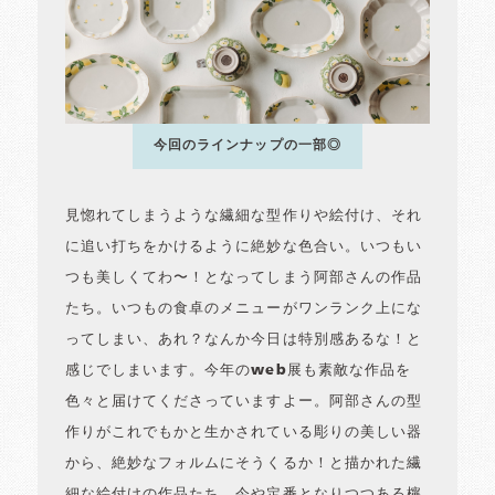
今回のラインナップの一部◎
見惚れてしまうような繊細な型作りや絵付け、それ
に追い打ちをかけるように絶妙な色合い。いつもい
つも美しくてわ〜！となってしまう阿部さんの作品
たち。いつもの食卓のメニューがワンランク上にな
ってしまい、あれ？なんか今日は特別感あるな！と
感じでしまいます。今年のweb展も素敵な作品を
色々と届けてくださっていますよー。阿部さんの型
作りがこれでもかと生かされている彫りの美しい器
から、絶妙なフォルムにそうくるか！と描かれた繊
細な絵付けの作品たち。今や定番となりつつある檸