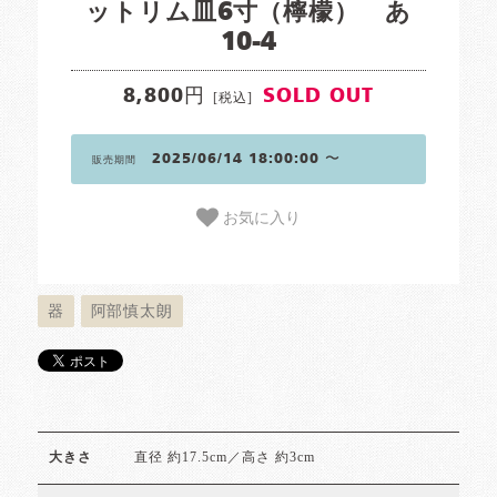
ットリム皿6寸（檸檬） あ
10-4
8,800円
SOLD OUT
[税込]
2025/06/14 18:00:00 〜
販売期間
お気に入り
器
阿部慎太朗
直径 約17.5cm／高さ 約3cm
大きさ