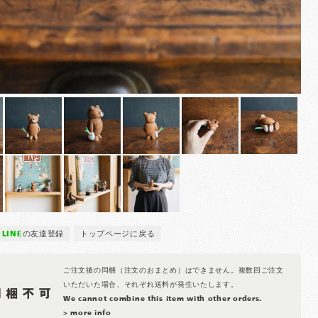
LINE
の友達登録
トップページに戻る
ご注文後の同梱（注文のおまとめ）はできません。複数回ご注文
いただいた場合、それぞれ送料が発生いたします。
We cannot combine this item with other orders.
> more info