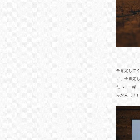
全肯定して
て、全肯定
たい。一緒
みかん（！