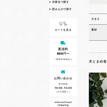
作家名で探す
読みもので探す
大きさ
素材
カートを見る
配送料
800円〜
一部除外地域あり
木とまめ舎
お問い合わせ
受付時間
10:00-16:00
［日月祝除く］
international
shipping