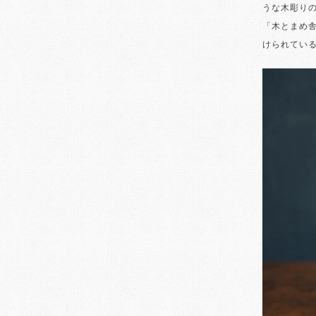
うな木彫り
「木とまめ
けられてい