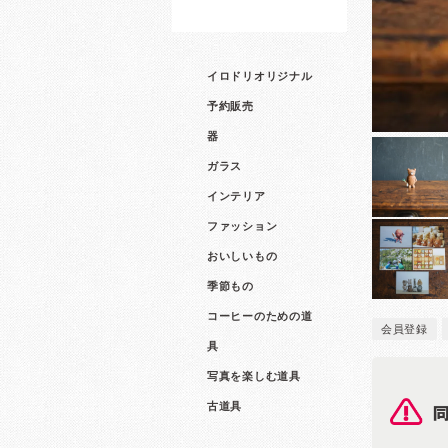
イロドリオリジナル
予約販売
器
ガラス
インテリア
ファッション
おいしいもの
季節もの
コーヒーのための道
会員登録
具
写真を楽しむ道具
古道具