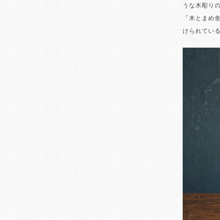
うな木彫り
「木とまめ
けられてい