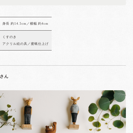
身長 約14.5cm／横幅 約4cm
くすのき
アクリル絵の具／蜜蝋仕上げ
さん