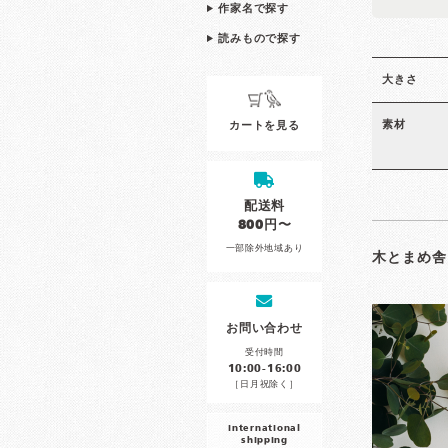
作家名で探す
読みもので探す
大きさ
素材
カートを見る
配送料
800円〜
一部除外地域あり
木とまめ舎
お問い合わせ
受付時間
10:00-16:00
［日月祝除く］
international
shipping