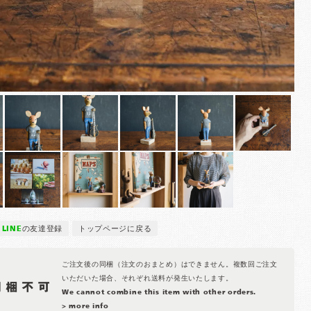
LINE
の友達登録
トップページに戻る
ご注文後の同梱（注文のおまとめ）はできません。複数回ご注文
いただいた場合、それぞれ送料が発生いたします。
We cannot combine this item with other orders.
> more info