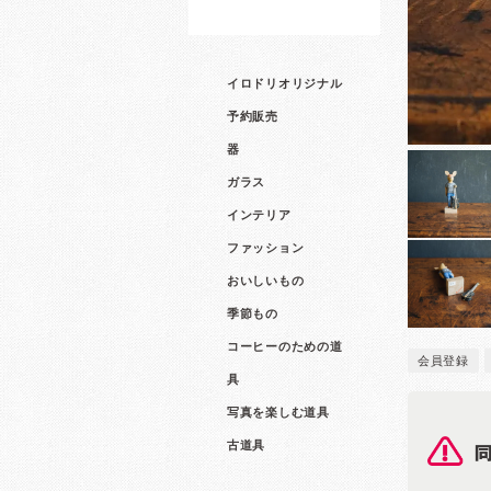
イロドリオリジナル
予約販売
器
ガラス
インテリア
ファッション
おいしいもの
季節もの
コーヒーのための道
会員登録
具
写真を楽しむ道具
古道具