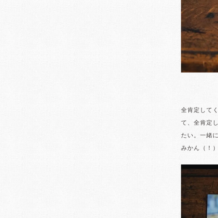
全肯定して
て、全肯定
たい。一緒
みかん（！