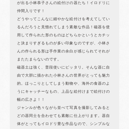
が出る小林恭子さんの絵付けの器たち！イロドリに
仲間入りです！
どうやってこんなに細やかな絵付けを考えてしてい
るんだろうと見惚れてしまう素敵な作品！磁器を使
用して作られた形のものはどちらかというとカチッ
と決まりすぎるものが多い印象なのですが、小林さ
んの作られる形は手作業の余白が感じられてそれが
またたまらないのです。
磁器土は強く、普段使いにピッタリ。そんな器に自
由で大胆に描かれた小林さんの世界がとっても魅力
的。ほっこりとしてしまう動物や、海外の食器のよ
うにキャッチーなもの、上品な絵付けまで絵付けの
幅の広さよ！！
ジャンルが色々ながら並べて写真を撮影してみると
どの器同士を合わせても素敵に仕上がります。器自
体がとってもイロドリ豊な作品なので、シンプルな