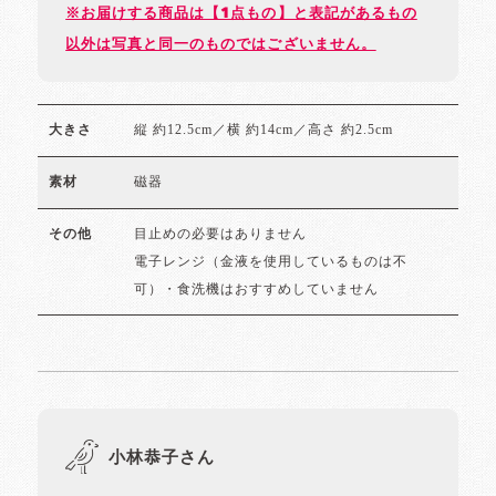
※お届けする商品は【1点もの】と表記があるもの
以外は写真と同一のものではございません。
縦 約12.5cm／横 約14cm／高さ 約2.5cm
大きさ
磁器
素材
目止めの必要はありません
その他
電子レンジ（金液を使用しているものは不
可）・食洗機はおすすめしていません
小林恭子さん