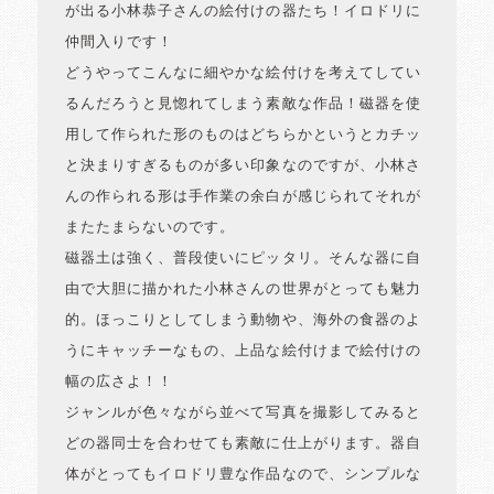
が出る小林恭子さんの絵付けの器たち！イロドリに
仲間入りです！
どうやってこんなに細やかな絵付けを考えてしてい
るんだろうと見惚れてしまう素敵な作品！磁器を使
用して作られた形のものはどちらかというとカチッ
と決まりすぎるものが多い印象なのですが、小林さ
んの作られる形は手作業の余白が感じられてそれが
またたまらないのです。
磁器土は強く、普段使いにピッタリ。そんな器に自
由で大胆に描かれた小林さんの世界がとっても魅力
的。ほっこりとしてしまう動物や、海外の食器のよ
うにキャッチーなもの、上品な絵付けまで絵付けの
幅の広さよ！！
ジャンルが色々ながら並べて写真を撮影してみると
どの器同士を合わせても素敵に仕上がります。器自
体がとってもイロドリ豊な作品なので、シンプルな