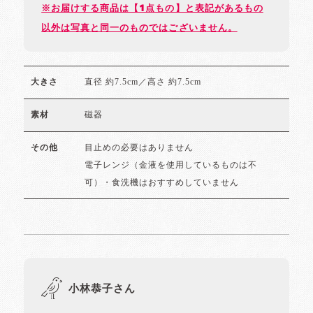
※お届けする商品は【1点もの】と表記があるもの
以外は写真と同一のものではございません。
直径 約7.5cm／高さ 約7.5cm
大きさ
磁器
素材
目止めの必要はありません
その他
電子レンジ（金液を使用しているものは不
可）・食洗機はおすすめしていません
小林恭子さん