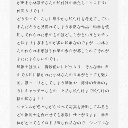
が出る小林恭子さんの絵付けの器たち！イロドリに
仲間入りです！
どうやってこんなに細やかな絵付けを考えてしてい
るんだろうと見惚れてしまう素敵な作品！磁器を使
用して作られた形のものはどちらかというとカチッ
と決まりすぎるものが多い印象なのですが、小林さ
んの作られる形は手作業の余白が感じられてそれが
またたまらないのです。
磁器土は強く、普段使いにピッタリ。そんな器に自
由で大胆に描かれた小林さんの世界がとっても魅力
的。ほっこりとしてしまう動物や、海外の食器のよ
うにキャッチーなもの、上品な絵付けまで絵付けの
幅の広さよ！！
ジャンルが色々ながら並べて写真を撮影してみると
どの器同士を合わせても素敵に仕上がります。器自
体がとってもイロドリ豊な作品なので、シンプルな