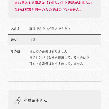
※お届けする商品は【1点もの】と表記があるもの
以外は写真と同一のものではございません。
直径 約7.5cm／高さ 約7.5cm
大きさ
磁器
素材
目止めの必要はありません
その他
電子レンジ（金液を使用しているものは不
可）・食洗機はおすすめしていません
小林恭子さん