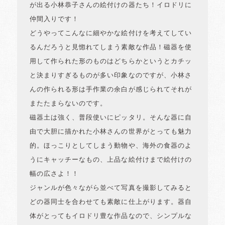
が出る小林恭子さんの絵付けの器たち！イロドリに
仲間入りです！
どうやってこんなに細やかな絵付けを考えてしてい
るんだろうと見惚れてしまう素敵な作品！磁器を使
用して作られた形のものはどちらかというとカチッ
と決まりすぎるものが多い印象なのですが、小林さ
んの作られる形は手作業の余白が感じられてそれが
またたまらないのです。
磁器土は強く、普段使いにピッタリ。そんな器に自
由で大胆に描かれた小林さんの世界がとっても魅力
的。ほっこりとしてしまう動物や、海外の食器のよ
うにキャッチーなもの、上品な絵付けまで絵付けの
幅の広さよ！！
ジャンルが色々ながら並べて写真を撮影してみると
どの器同士を合わせても素敵に仕上がります。器自
体がとってもイロドリ豊な作品なので、シンプルな