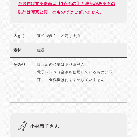
※お届けする商品は【1点もの】と表記があるもの
以外は写真と同一のものではございません。
直径 約9.5cm／高さ 約6cm
大きさ
磁器
素材
目止めの必要はありません
その他
電子レンジ（金液を使用しているものは不
可）・食洗機はおすすめしていません
小林恭子さん