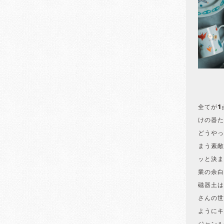
全てが1
けの器た
どうやっ
まう素敵
ッと決ま
業の余白
磁器土は
さんの世
ようにキ