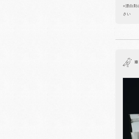
○漂白剤
さい
※