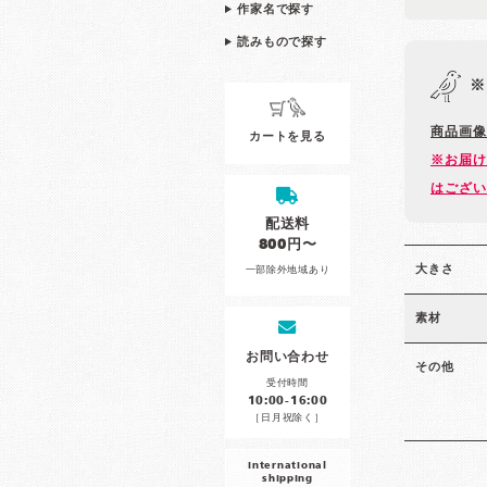
作家名で探す
読みもので探す
※
商品画像
カートを見る
※お届け
はござい
配送料
800円〜
大きさ
一部除外地域あり
素材
お問い合わせ
その他
受付時間
10:00-16:00
［日月祝除く］
international
shipping