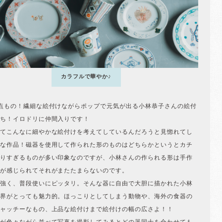
カラフルで華やか♪
点もの！繊細な絵付けながらポップで元気が出る小林恭子さんの絵付
ち！イロドリに仲間入りです！
てこんなに細やかな絵付けを考えてしているんだろうと見惚れてし
な作品！磁器を使用して作られた形のものはどちらかというとカチ
りすぎるものが多い印象なのですが、小林さんの作られる形は手作
が感じられてそれがまたたまらないのです。
強く、普段使いにピッタリ。そんな器に自由で大胆に描かれた小林
界がとっても魅力的。ほっこりとしてしまう動物や、海外の食器の
ャッチーなもの、上品な絵付けまで絵付けの幅の広さよ！！