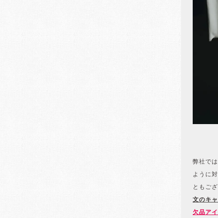
弊社では
ように対
ともござ
文のキャ
欠品アイ