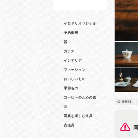
イロドリオリジナル
予約販売
器
ガラス
インテリア
ファッション
おいしいもの
季節もの
コーヒーのための道
会員登録
具
写真を楽しむ道具
古道具