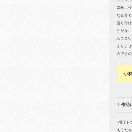
ジャンル
素敵に仕
な食器と
盛り付け
うだな。
んて合い
まりませ
のですの
小
！作品
○電子レ
えくださ