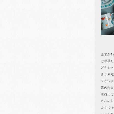
全てが1
けの器た
どうやっ
まう素敵
ッと決ま
業の余白
磁器土は
さんの世
ようにキ