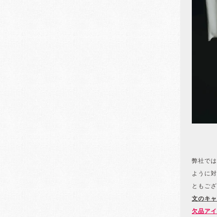
弊社では
ように対
ともござ
文のキャ
欠品アイ