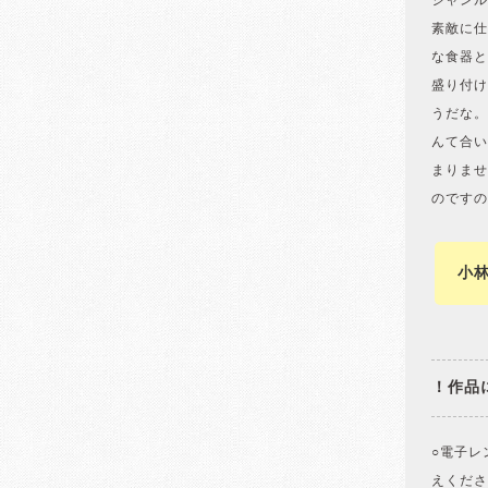
ジャンル
素敵に仕
な食器と
盛り付け
うだな。
んて合い
まりませ
のですの
小
！作品
○電子レ
えくださ