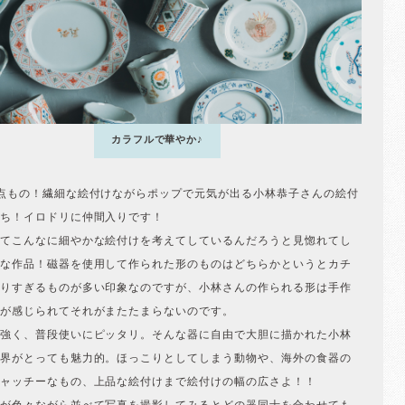
カラフルで華やか♪
点もの！繊細な絵付けながらポップで元気が出る小林恭子さんの絵付
ち！イロドリに仲間入りです！
てこんなに細やかな絵付けを考えてしているんだろうと見惚れてし
な作品！磁器を使用して作られた形のものはどちらかというとカチ
りすぎるものが多い印象なのですが、小林さんの作られる形は手作
が感じられてそれがまたたまらないのです。
強く、普段使いにピッタリ。そんな器に自由で大胆に描かれた小林
界がとっても魅力的。ほっこりとしてしまう動物や、海外の食器の
ャッチーなもの、上品な絵付けまで絵付けの幅の広さよ！！