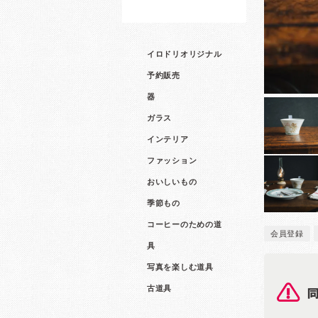
イロドリオリジナル
予約販売
器
ガラス
インテリア
ファッション
おいしいもの
季節もの
コーヒーのための道
会員登録
具
写真を楽しむ道具
古道具