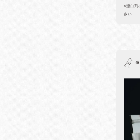
○漂白剤
さい
※