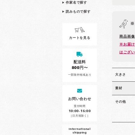
作家名で探す
読みもので探す
※
商品画像
カートを見る
※お届け
はござい
配送料
800円〜
大きさ
一部除外地域あり
素材
お問い合わせ
その他
受付時間
10:00-16:00
［日月祝除く］
international
shipping