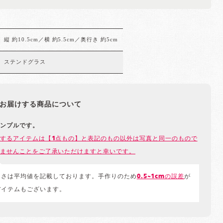
縦 約10.5cm／横 約5.5cm／奥行き 約5cm
ステンドグラス
お届けする商品について
ンプルです。
するアイテムは【1点もの】と表記のもの以外は写真と同一のもので
ませんことをご了承いただけますと幸いです。
きさは平均値を記載しております。手作りのため
0.5~1cmの誤差
が
アイテムもございます。