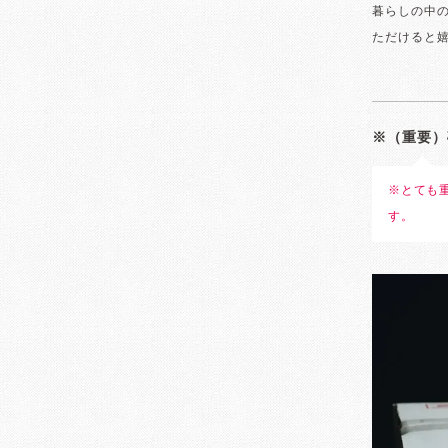
暮らしの中
ただけると
※（重要）
※とても
す。