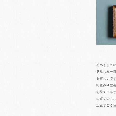
初めましての
発見しれ一
も嬉しいで
街並みや教
を見ている
に置くのも
正直すごく