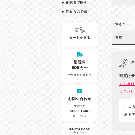
作家名で探す
読みもので探す
大きさ
素材
カートを見る
配送料
※
800円〜
一部除外地域あり
写真はサ
※お届け
はござい
お問い合わせ
受付時間
※大
10:00-16:00
ある
［日月祝除く］
international
shipping