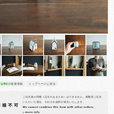
LINE
の友達登録
トップページに戻る
ご注文後の同梱（注文のおまとめ）はできません。複数回ご注文
いただいた場合、それぞれ送料が発生いたします。
We cannot combine this item with other orders.
> more info