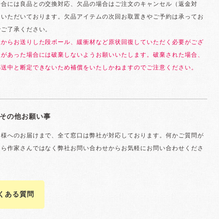
場合には良品との交換対応、欠品の場合はご注文のキャンセル（返金対
ていただいております。欠品アイテムの次回お取置きやご予約は承ってお
でご了承ください。
社からお送りした段ボール、緩衝材など原状回復していただく必要がござ
損があった場合には破棄しないようお願いいたします。破棄された場合、
郵送中と断定できないため補償をいたしかねますのでご注意ください。
その他お願い事
客様へのお届けまで、全て窓口は弊社が対応しております。何かご質問が
たら作家さんではなく弊社お問い合わせからお気軽にお問い合わせくださ
よくある質問