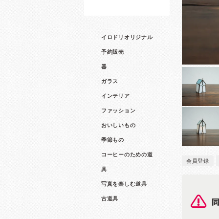
イロドリオリジナル
予約販売
器
ガラス
インテリア
ファッション
おいしいもの
季節もの
コーヒーのための道
会員登録
具
写真を楽しむ道具
古道具