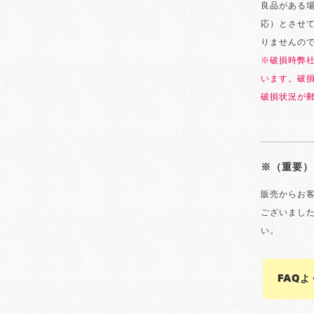
良品がある
応）とさせ
りませんの
※破損時弊
います。破
破損状況が
※（重要）
販売からお
ございまし
い。
FAQ