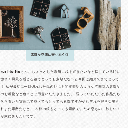
素敵な空間に寄り添う◎
ruri to itoさん。ちょっとした場所に鏡を置きたいなと探している時に
目惚れ！風景を感じる鏡でとっても素敵だな〜と今回ご紹介できてとって
す！ 私が最初に一目惚れした鏡の他にも間接照明のような雰囲気の素敵な
会のお着物など色々とご用意いただきました。 送っていただいた作品たち
と落ち着いた雰囲気で並べてもとっても素敵ですがそれぞれを好きな場所
これまた素敵だなと。 木枠の鏡もとっても素敵で。ため息もの。欲しい！
我が家に飾りたいです。