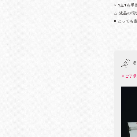
○ 1点1点
△ 液晶の
■ とっても
※
※ご了承