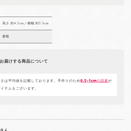
高さ 約4.5cm／横幅 約5.5cm
蜜蝋
お届けする商品について
きさは平均値を記載しております。手作りのため
0.5~1cmの誤差
が
アイテムもございます。
さん