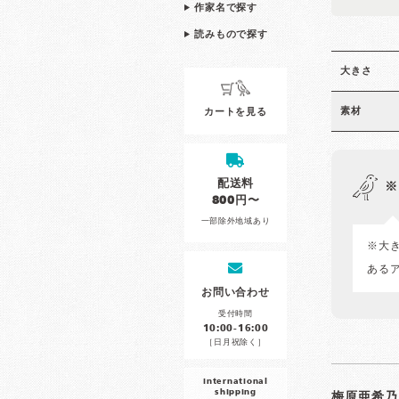
作家名で探す
読みもので探す
大きさ
素材
カートを見る
配送料
※
800円〜
一部除外地域あり
※大
ある
お問い合わせ
受付時間
10:00-16:00
［日月祝除く］
international
shipping
梅原亜希乃