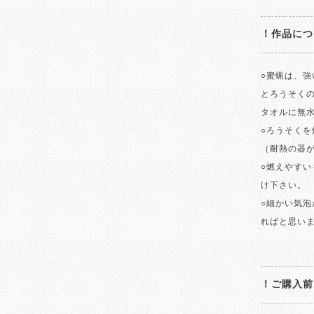
！作品につ
○蜜蝋は、強
とろうそく
タオルに無
○ろうそく
（耐熱の器
○燃えやす
け下さい。
○細かい気
ればと思い
！ご購入前