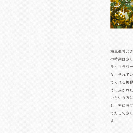
梅原亜希乃
の時期は少
ライフラワ
な、それで
てくれる梅
うに描かれ
いという方
し丁寧に時
て灯して少
す。