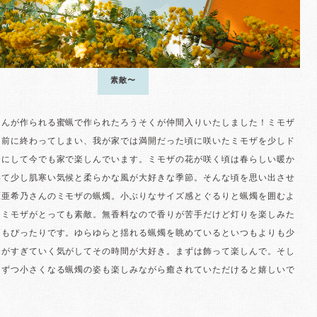
素敵〜
さんが作られる蜜蝋で作られたろうそくが仲間入りいたしました！ミモザ
し前に終わってしまい、我が家では満開だった頃に咲いたミモザを少しド
ーにして今でも家で楽しんでいます。ミモザの花が咲く頃は春らしい暖か
いて少し肌寒い気候と柔らかな風が大好きな季節。そんな頃を思い出させ
原亜希乃さんのミモザの蝋燭。小ぶりなサイズ感とぐるりと蝋燭を囲むよ
たミモザがとっても素敵。無香料なので香りが苦手だけど灯りを楽しみた
にもぴったりです。ゆらゆらと揺れる蝋燭を眺めているといつもよりも少
間がすぎていく気がしてその時間が大好き。まずは飾って楽しんで。そし
しずつ小さくなる蝋燭の姿も楽しみながら癒されていただけると嬉しいで