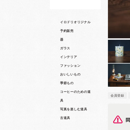
イロドリオリジナル
予約販売
器
ガラス
インテリア
ファッション
おいしいもの
季節もの
コーヒーのための道
会員登録
具
写真を楽しむ道具
古道具