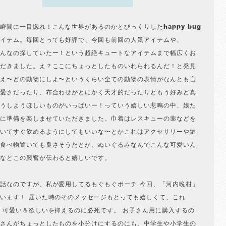
瞬間に一目惚れ！こんな世界があるのかとびっくりしたhappy bug
イテム。毎回とっても好評で、今回も前回の人気アイテムや、
んなの探していたー！という超絶キュートなアイテムまで幅広くお
だきました。え？ここにちょっとしたものいれられるんだ！と発見
え〜どの動物にしよ〜というくらい全ての動物の表情がなんとも言
愛さだったり、布合わせがとにかく天才的だったりともう好みど真
うしようほしいものがいっぱいー！っていう嬉しい悲鳴の中、娘た
に準備を楽しませていただきました。巾着はレスキューの薬などを
いてすぐ飲めるようにしてもいいな〜とかこれはアクセサリーや鍵
食べ物置いても良さそうだとか、ぬいぐるみなんでこんな可愛いん
などこの興奮が伝わると嬉しいです。
話なのですが、私が愛用してるもぐもぐポーチ 今回、「河内晩柑」
います！ 届いた時のそのメッセージもとっても嬉しくて、これ
 可愛い＆欲しいを抑えるのに必死です。 お子さん用に購入するの
さんがちょっとしたものを小分けにするのにも、中学生や小学生の