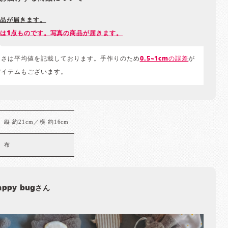
品が届きます。
は1点ものです。写真の商品が届きます。
きさは平均値を記載しております。手作りのため
0.5~1cmの誤差
が
アイテムもございます。
縦 約21cm／横 約16cm
布
appy bugさん