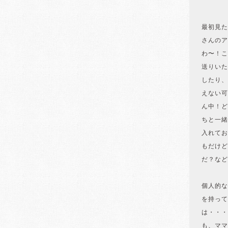
最初見た
さんのア
わ〜！こ
送りいた
したり、
えない可
ん中！ど
ちと一緒
入れてお
もだけど
だ？など
個人的な
を持って
は・・・
も、ママ