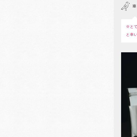
※
※と
と幸