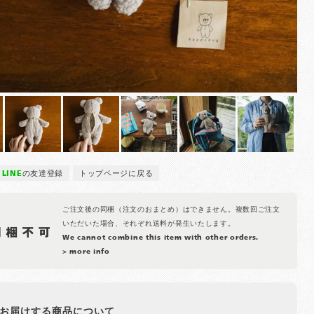
LINE
の友達登録
トップページに戻る
ご注文後の同梱（注文のおまとめ）はできません。複数回ご注文
いただいた場合、それぞれ送料が発生いたします。
We cannot combine this item with other orders.
> more info
お届けする商品について