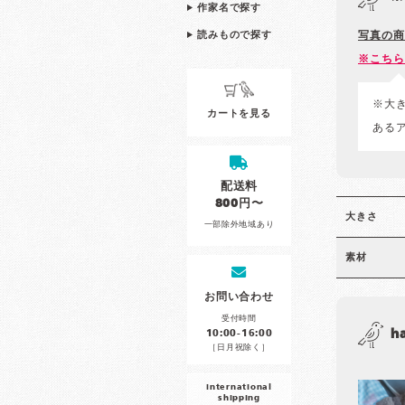
作家名で探す
読みもので探す
写真の商
※こちら
※大
カートを見る
ある
配送料
800円〜
大きさ
一部除外地域あり
素材
お問い合わせ
受付時間
h
10:00-16:00
［日月祝除く］
international
shipping