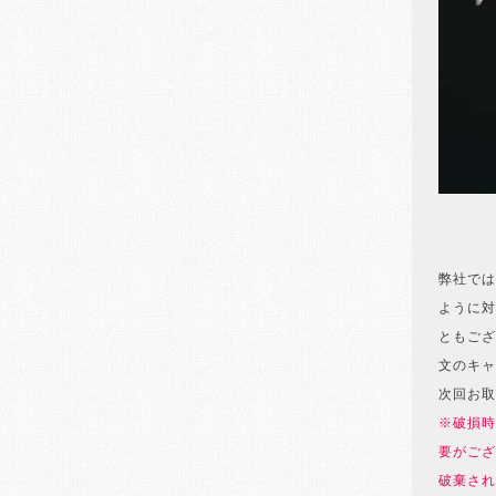
弊社では
ように対
ともござ
文のキャ
次回お取
※破損時
要がござ
破棄され