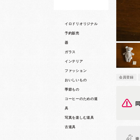
イロドリオリジナル
予約販売
器
ガラス
インテリア
ファッション
会員登録
おいしいもの
季節もの
コーヒーのための道
具
写真を楽しむ道具
古道具
※