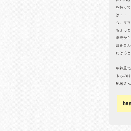
個人的な
を持って
は・・・
も、ママ
ちょっと
販売から
組み合わ
だけると
年齢重ね
るものは
bugさ
ha