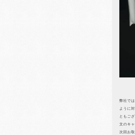
弊社では
ように対
ともござ
文のキャ
次回お取