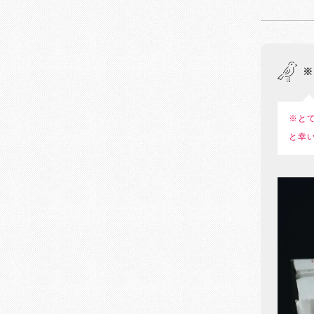
※
※と
と幸