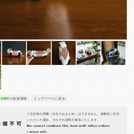
LINE
の友達登録
トップページに戻る
ご注文後の同梱（注文のおまとめ）はできません。複数回ご注文
いただいた場合、それぞれ送料が発生いたします。
We cannot combine this item with other orders.
> more info