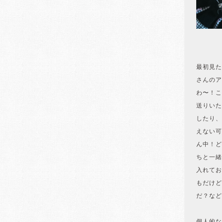
最初見た
さんのア
わ〜！こ
送りいた
したり、
えない可
ん中！ど
ちと一緒
入れてお
もだけど
だ？など