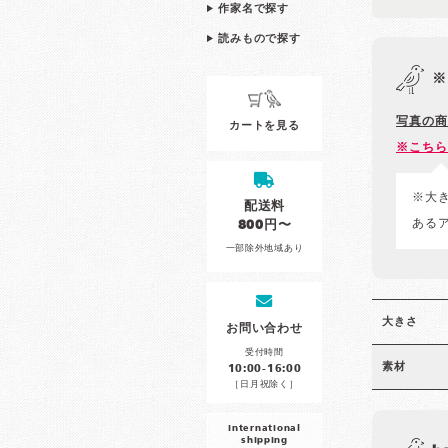
作家名で探す
読みもので探す
※
写真の商
カートを見る
※こちら
※大
配送料
ある
800円〜
一部除外地域あり
大きさ
お問い合わせ
受付時間
素材
10:00-16:00
［日月祝除く］
international
shipping