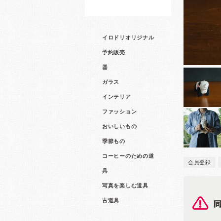
イロドリオリジナル
予約販売
器
ガラス
インテリア
ファッション
おいしいもの
季節もの
コーヒーのための道
会員登録
具
写真を楽しむ道具
古道具