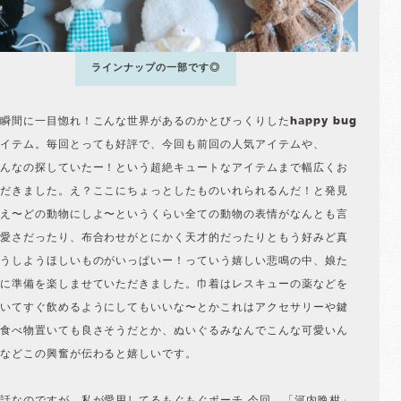
ラインナップの一部です◎
瞬間に一目惚れ！こんな世界があるのかとびっくりしたhappy bug
イテム。毎回とっても好評で、今回も前回の人気アイテムや、
んなの探していたー！という超絶キュートなアイテムまで幅広くお
だきました。え？ここにちょっとしたものいれられるんだ！と発見
え〜どの動物にしよ〜というくらい全ての動物の表情がなんとも言
愛さだったり、布合わせがとにかく天才的だったりともう好みど真
うしようほしいものがいっぱいー！っていう嬉しい悲鳴の中、娘た
に準備を楽しませていただきました。巾着はレスキューの薬などを
いてすぐ飲めるようにしてもいいな〜とかこれはアクセサリーや鍵
食べ物置いても良さそうだとか、ぬいぐるみなんでこんな可愛いん
などこの興奮が伝わると嬉しいです。