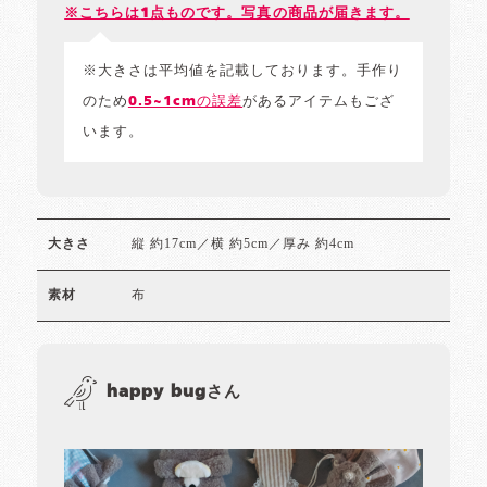
※こちらは1点ものです。写真の商品が届きます。
※大きさは平均値を記載しております。手作り
のため
0.5~1cmの誤差
があるアイテムもござ
います。
縦 約17cm／横 約5cm／厚み 約4cm
大きさ
布
素材
happy bugさん