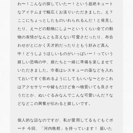
わ〜！こんなの探していたー！という超絶キュート
なアイテムまで幅広くお送りいただきました。え？
ここにちょっとしたものいれられるんだ！と発見し
たり、え〜どの動物にしよ〜というくらい全ての動
物の表情がなんとも言えない可愛さだったり、布合
わせがとにかく天才的だったりともう好みど真ん
中！どうしようほしいものがいっぱいー！っていう
嬉しい悲鳴の中、娘たちと一緒に準備を楽しませて
いただきました。巾着はレスキューの薬などを入れ
ておいてすぐ飲めるようにしてもいいな〜とかこれ
はアクセサリーや鍵もだけど食べ物置いても良さそ
うだとか、ぬいぐるみなんでこんな可愛いんだ？な
どなどこの興奮が伝わると嬉しいです。
個人的な話なのですが、私が愛用してるもぐもぐポ
ーチ 今回、「河内晩柑」を持っています！ 届いた