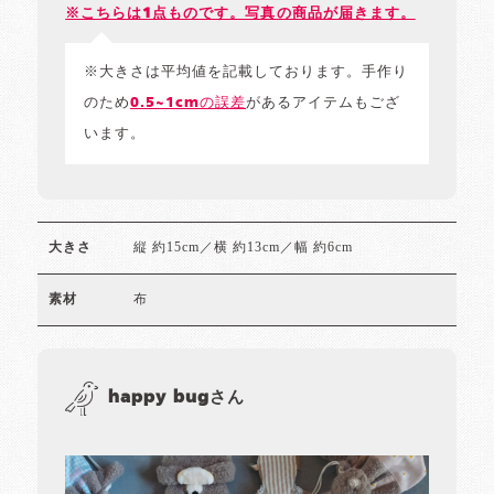
※こちらは1点ものです。写真の商品が届きます。
※大きさは平均値を記載しております。手作り
のため
0.5~1cmの誤差
があるアイテムもござ
います。
縦 約15cm／横 約13cm／幅 約6cm
大きさ
布
素材
happy bugさん