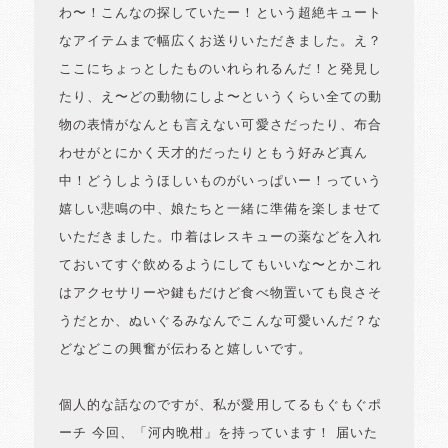
わ〜！こんなの探していたー！という超絶キュート
なアイテムまで幅広くお送りいただきました。え？
ここにちょっとしたものいれられるんだ！と発見し
たり、え〜どの動物にしよ〜というくらい全ての動
物の表情がなんとも言えない可愛さだったり、布合
わせがとにかく天才的だったりともう好みど真ん
中！どうしようほしいものがいっぱいー！っていう
嬉しい悲鳴の中、娘たちと一緒に準備を楽しませて
いただきました。巾着はレスキューの薬などを入れ
ておいてすぐ飲めるようにしてもいいな〜とかこれ
はアクセサリーや鍵もだけど食べ物置いても良さそ
うだとか、ぬいぐるみなんでこんな可愛いんだ？な
どなどこの興奮が伝わると嬉しいです。
個人的な話なのですが、私が愛用してるもぐもぐポ
ーチ 今回、「河内晩柑」を持っています！ 届いた