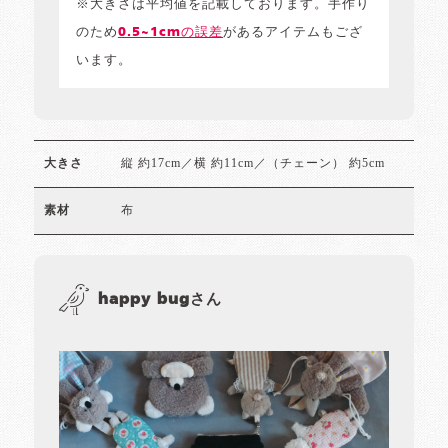
※大きさは平均値を記載しております。手作り
のため
0.5~1cmの誤差
があるアイテムもござ
います。
縦 約17cm／横 約11cm／（チェーン） 約5cm
大きさ
布
素材
happy bugさん