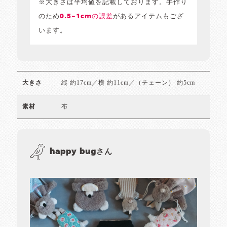
※大きさは平均値を記載しております。手作り
のため
0.5~1cmの誤差
があるアイテムもござ
います。
縦 約17cm／横 約11cm／（チェーン） 約5cm
大きさ
布
素材
happy bugさん