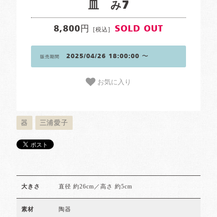
皿 み7
8,800円
SOLD OUT
[税込]
2025/04/26 18:00:00 〜
販売期間
お気に入り
器
三浦愛子
直径 約26cm／高さ 約5cm
大きさ
陶器
素材