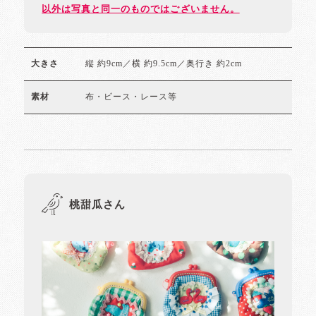
以外は写真と同一のものではございません。
縦 約9cm／横 約9.5cm／奥行き 約2cm
大きさ
布・ビース・レース等
素材
桃甜瓜さん