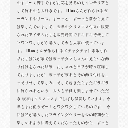
のすご〜く苦手ですがお花を見るのもインテリアと
して飾るのも大好きです。 lilasさんが作られるガ
ーランドやリース。ずーっと、ずーっと前から見て
は楽しんでいまして、去年のクリスマス付近に販売
されたアイテムたちを販売時間でドキドキ待機して
ソワソワしながら購入して今も大事に使っていま
す。 lilasさんが作られるメチャクチャに素敵な作
品たちは我が家では末っ子タマちゃんにえらいな飾
り付けをされた結果、おしゃれと日常が時々喧嘩し
ておりましたが、末っ子が寝るとその飾り付けをこ
っそり外して楽しみ、そして起きたらまたギラギラ
に飾られるという、大人も子供も楽しませていただ
き 現在はクリスマスまでしばし保管しています。今
年もまた使うぞー！とワクワクしているのです。 今
回は私が購入したフライングツリーを今の時期から
楽しめるように考えてくださったものから、ずっと