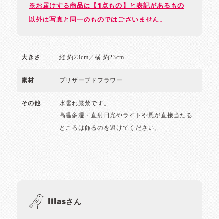
※お届けする商品は【1点もの】と表記があるもの
以外は写真と同一のものではございません。
縦 約23cm／横 約23cm
大きさ
プリザーブドフラワー
素材
水濡れ厳禁です。
その他
高温多湿・直射日光やライトや風が直接当たる
ところは飾るのを避けてください。
lilasさん