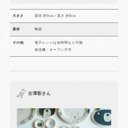
直径 約9cm／高さ 約8cm
大きさ
陶器
素材
電子レンジは短時間なら可能
その他
食洗機・オーブン不可
古澤彩さん