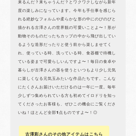
来るんだ？来ちゃうんだ？とワクワクしながら新年
度の楽しみになっています。今年も手仕事を感じら
れる絶妙なフォルムや柔らかな形の中にのびのびと
描かれる古澤さんの世界観の可愛いことよ〜！形が
動物そのものだったちカップの中から飛び出してい
るような造形だったりと使う前から楽しませてく
れ、使っている時、洗っている時、食器棚で待機し
ている姿まで可愛らしいんですよ〜！毎日の食卓や
暮らしが古澤さんの器を使うといつもより少し元気
に楽しくなる元気玉みたいな作品たちです。こんな
にたくさんお届けいただけるのは一年に一度。毎年
少しずつ集められている方も初めてイロドリを知っ
てくださったお客様も、ぜひこの機会にご覧くださ
いね！ほとんど全部1点ものですよ〜！◎
古澤彩さんのその他アイテムはこちら