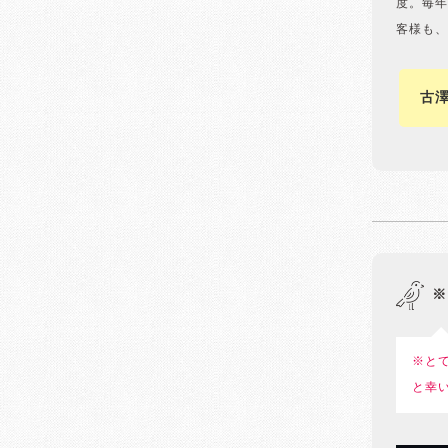
度。毎年
客様も、
古
※
※と
と幸