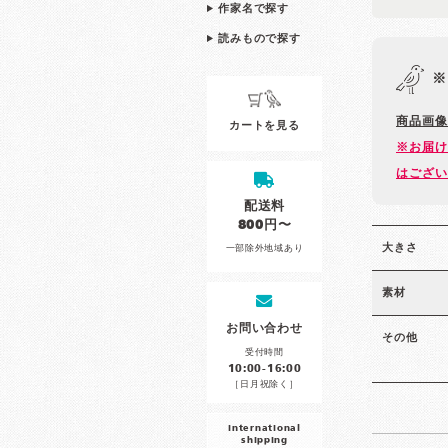
作家名で探す
読みもので探す
※
商品画像
カートを見る
※お届け
はござい
配送料
800円〜
大きさ
一部除外地域あり
素材
お問い合わせ
その他
受付時間
10:00-16:00
［日月祝除く］
international
shipping