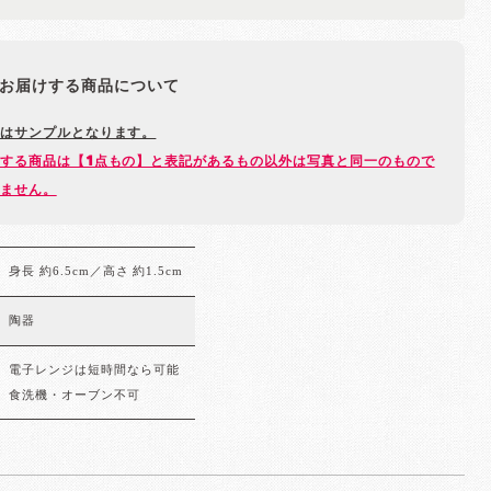
お届けする商品について
はサンプルとなります。
する商品は【1点もの】と表記があるもの以外は写真と同一のもので
ません。
身長 約6.5cm／高さ 約1.5cm
陶器
電子レンジは短時間なら可能
食洗機・オーブン不可