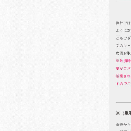
弊社では
ように対
ともござ
文のキャ
次回お取
※破損時
要がござ
破棄され
すのでご
※（重
販売から