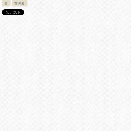
器
古澤彩