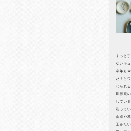
すっと手
ないキュ
今年もや
だ？とワ
じられる
世界観の
している
洗ってい
食卓や暮
玉みたい