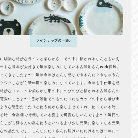
ラインナップの一部♪
に馴染む絶妙なラインと柔らかさ、その中に描かれるなんともいえ
ートな世界が大好きで毎年楽しみにしている古澤彩さんweb個展。
ってきましたよ〜！毎年今年はどんな感じで来るんだ？来ちゃうん
クワクしながら新年度の楽しみになっています。今年も手仕事を感
絶妙なフォルムや柔らかな形の中にのびのびと描かれる古澤さんの
可愛いことよ〜！形が動物そのものだったちカップの中から飛び出
ような造形だったりと使う前から楽しませてくれ、使っている時、
る時、食器棚で待機している姿まで可愛らしいんですよ〜！毎日の
らしが古澤さんの器を使うといつもより少し元気に楽しくなる元気
な作品たちです。こんなにたくさんお届けいただけるのは一年に一