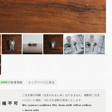
LINE
の友達登録
トップページに戻る
ご注文後の同梱（注文のおまとめ）はできません。複数回ご注文
いただいた場合、それぞれ送料が発生いたします。
We cannot combine this item with other orders.
> more info