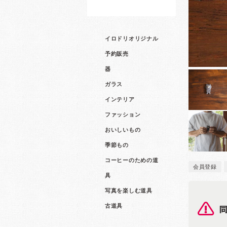
イロドリオリジナル
予約販売
器
ガラス
インテリア
ファッション
おいしいもの
季節もの
コーヒーのための道
会員登録
具
写真を楽しむ道具
古道具